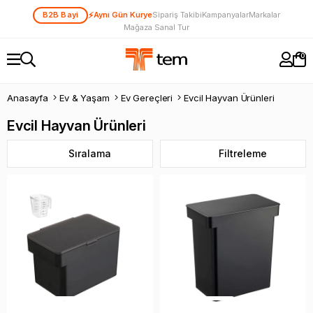
⚡
B2B Bayi
Aynı Gün Kurye
Sipariş Takibi
Kampanyalar
Markalar
Mağaza Sanal Tur
0
Anasayfa
Ev & Yaşam
Ev Gereçleri
Evcil Hayvan Ürünleri
Evcil Hayvan Ürünleri
Sıralama
Filtreleme