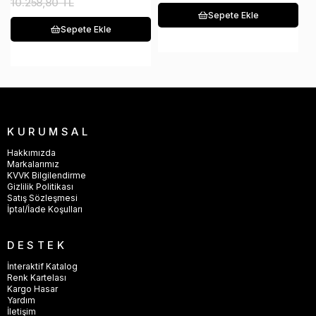
10.258,80 TL
1
Sepete Ekle
Sepete Ekle
KURUMSAL
Hakkımızda
Markalarımız
KVVK Bilgilendirme
Gizlilik Politikası
Satış Sözleşmesi
İptal/İade Koşulları
DESTEK
İnteraktif Katalog
Renk Kartelası
Kargo Hasar
Yardım
İletişim