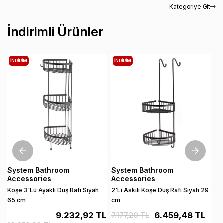
Kategoriye Git
İndirimli Ürünler
İNDIRIM
İNDIRIM
İ
System Bathroom
System Bathroom
S
Accessories
Accessories
A
Köşe 3'Lü Ayaklı Duş Rafı Siyah
2'Li Askılı Köşe Duş Rafı Siyah 29
Di
65 cm
cm
An
9.232,92 TL
7.177,20 TL
6.459,48 TL