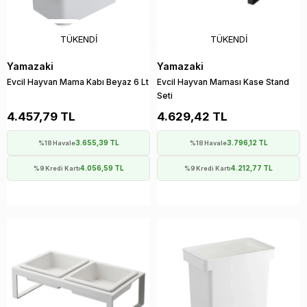
TÜKENDI
TÜKENDI
Yamazaki
Yamazaki
Evcil Hayvan Mama Kabı Beyaz 6 Lt
Evcil Hayvan Maması Kase Stand
Seti
4.457,79 TL
4.629,42 TL
3.655,39 TL
3.796,12 TL
%18 Havale
%18 Havale
4.056,59 TL
4.212,77 TL
%9 Kredi Kartı
%9 Kredi Kartı