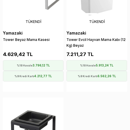
TÜKENDI
TÜKENDI
Yamazaki
Yamazaki
Tower Beyaz Mama Kasesi
Tower Evcil Hayvan Mama Kabı (12
Kg) Beyaz
4.629,42 TL
7.211,27 TL
3.796,12 TL
5.913,24 TL
%18 Havale
%18 Havale
4.212,77 TL
6.562,26 TL
%9 Kredi Kartı
%9 Kredi Kartı