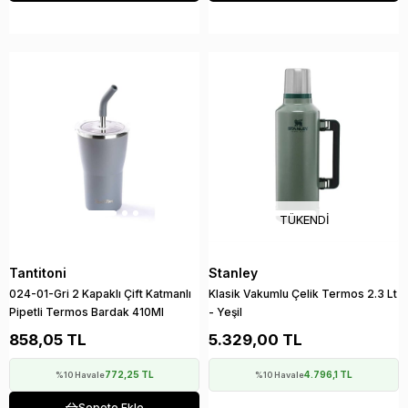
TÜKENDI
Tantitoni
Stanley
024-01-Gri 2 Kapaklı Çift Katmanlı
Klasik Vakumlu Çelik Termos 2.3 Lt
Pipetli Termos Bardak 410Ml
- Yeşil
858,05 TL
5.329,00 TL
772,25 TL
4.796,1 TL
%10 Havale
%10 Havale
Sepete Ekle