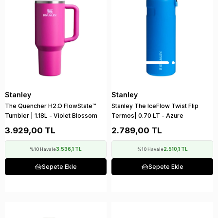
Stanley
Stanley
The Quencher H2.O FlowState™
Stanley The IceFlow Twist Flip
Tumbler | 1.18L - Violet Blossom
Termos| 0.70 LT - Azure
3.929,00 TL
2.789,00 TL
3.536,1 TL
2.510,1 TL
%10 Havale
%10 Havale
Sepete Ekle
Sepete Ekle