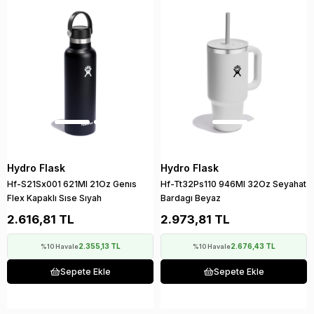
Hydro Flask
Hydro Flask
Hf-S21Sx001 621Ml 21Oz Genıs
Hf-Tt32Ps110 946Ml 32Oz Seyahat
Flex Kapaklı Sıse Sıyah
Bardagı Beyaz
2.616,81 TL
2.973,81 TL
2.355,13 TL
2.676,43 TL
%10 Havale
%10 Havale
Sepete Ekle
Sepete Ekle