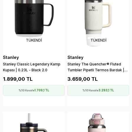
TÜKENDI
TÜKENDI
Stanley
Stanley
Stanley Classic Legendary Kamp
Stanley The Quencher® Fluted
Kupası | 0.23L - Black 2.0
Tumbler Pipetli Termos Bardak |
0.89 LT - Krem
1.899,00 TL
3.659,00 TL
1.709,1 TL
3.293,1 TL
%10 Havale
%10 Havale