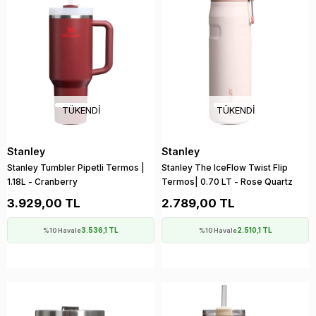
TÜKENDI
TÜKENDI
Stanley
Stanley
Stanley Tumbler Pipetli Termos |
Stanley The IceFlow Twist Flip
1.18L - Cranberry
Termos| 0.70 LT - Rose Quartz
3.929,00 TL
2.789,00 TL
3.536,1 TL
2.510,1 TL
%10 Havale
%10 Havale