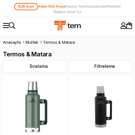
⚡
B2B Bayi
Aynı Gün Kurye
Sipariş Takibi
Kampanyalar
Markalar
Mağaza Sanal Tur
0
Anasayfa
Mutfak
Termos & Matara
Termos & Matara
Sıralama
Filtreleme