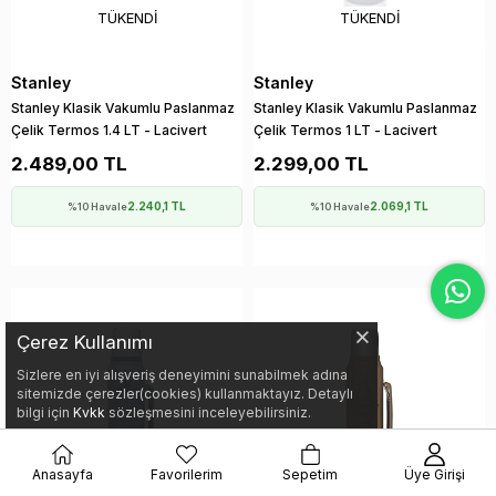
TÜKENDI
TÜKENDI
Stanley
Stanley
Stanley Klasik Vakumlu Paslanmaz
Stanley Klasik Vakumlu Paslanmaz
Çelik Termos 1.4 LT - Lacivert
Çelik Termos 1 LT - Lacivert
2.489,00 TL
2.299,00 TL
2.240,1 TL
2.069,1 TL
%10 Havale
%10 Havale
Çerez Kullanımı
Sizlere en iyi alışveriş deneyimini sunabilmek adına
sitemizde çerezler(cookies) kullanmaktayız. Detaylı
bilgi için
Kvkk
sözleşmesini inceleyebilirsiniz.
Anasayfa
Favorilerim
Sepetim
Üye Girişi
TÜKENDI
TÜKENDI