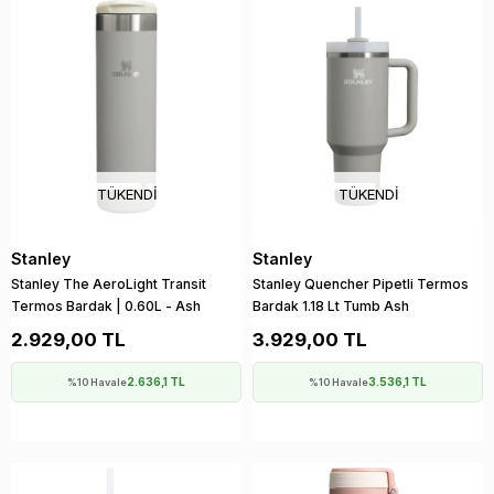
TÜKENDI
TÜKENDI
Stanley
Stanley
Stanley The AeroLight Transit
Stanley Quencher Pipetli Termos
Termos Bardak | 0.60L - Ash
Bardak 1.18 Lt Tumb Ash
2.929,00 TL
3.929,00 TL
2.636,1 TL
3.536,1 TL
%10 Havale
%10 Havale