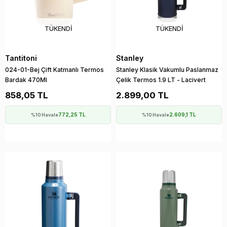
TÜKENDI
TÜKENDI
Tantitoni
Stanley
024-01-Bej Çift Katmanlı Termos
Stanley Klasik Vakumlu Paslanmaz
Bardak 470Ml
Çelik Termos 1.9 LT - Lacivert
858,05 TL
2.899,00 TL
772,25 TL
2.609,1 TL
%10 Havale
%10 Havale