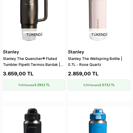
TÜKENDI
TÜKENDI
Stanley
Stanley
Stanley The Quencher® Fluted
Stanley The Wellspring Bottle |
Tumbler Pipetli Termos Bardak |
0.7L - Rose Quartz
0.89 LT - Gun Metal Shine
3.659,00 TL
2.859,00 TL
3.293,1 TL
2.573,1 TL
%10 Havale
%10 Havale