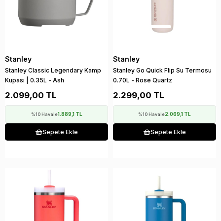
Stanley
Stanley
Stanley Classic Legendary Kamp
Stanley Go Quick Flip Su Termosu
Kupası | 0.35L - Ash
0.70L - Rose Quartz
2.099,00 TL
2.299,00 TL
1.889,1 TL
2.069,1 TL
%10 Havale
%10 Havale
Sepete Ekle
Sepete Ekle