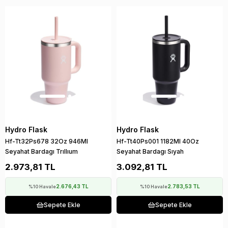
Hydro Flask
Hydro Flask
Hf-Tt32Ps678 32Oz 946Ml
Hf-Tt40Ps001 1182Ml 40Oz
Seyahat Bardagı Trıllıum
Seyahat Bardagı Sıyah
2.973,81 TL
3.092,81 TL
2.676,43 TL
2.783,53 TL
%10 Havale
%10 Havale
Sepete Ekle
Sepete Ekle