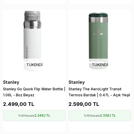
TÜKENDI
TÜKENDI
Stanley
Stanley
Stanley Go Quick Flip Water Bottle |
Stanley The AeroLight Transit
1.06L - Buz Beyaz
Termos Bardak | 0.47L - Açık Yeşil
2.499,00 TL
2.599,00 TL
2.249,1 TL
2.339,1 TL
%10 Havale
%10 Havale