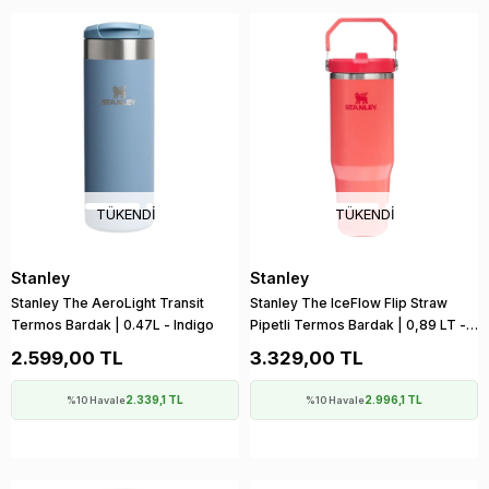
TÜKENDI
TÜKENDI
Stanley
Stanley
Stanley The AeroLight Transit
Stanley The IceFlow Flip Straw
Termos Bardak | 0.47L - Indigo
Pipetli Termos Bardak | 0,89 LT -
Hot Coral
2.599,00 TL
3.329,00 TL
2.339,1 TL
2.996,1 TL
%10 Havale
%10 Havale