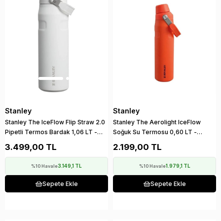
Stanley
Stanley
Stanley The IceFlow Flip Straw 2.0
Stanley The Aerolight IceFlow
Pipetli Termos Bardak 1,06 LT -
Soğuk Su Termosu 0,60 LT -
Frost
Turuncu
3.499,00 TL
2.199,00 TL
3.149,1 TL
1.979,1 TL
%10 Havale
%10 Havale
Sepete Ekle
Sepete Ekle