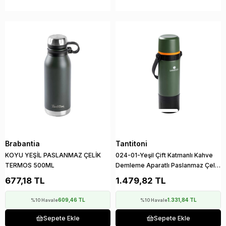
Brabantia
Tantitoni
KOYU YEŞİL PASLANMAZ ÇELİK
024-01-Yeşil Çift Katmanlı Kahve
TERMOS 500ML
Demleme Aparatlı Paslanmaz Çelik
Termos 650Ml
677,18 TL
1.479,82 TL
609,46 TL
1.331,84 TL
%10 Havale
%10 Havale
Sepete Ekle
Sepete Ekle