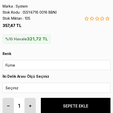
Marka
:
System
Stok Kodu
(SSY4716 0016 BBN)
Stok Miktarı
:
105
357,47 TL
321,72 TL
%10 Havale
Renk
İki Delik Arası Ölçü Seçiniz