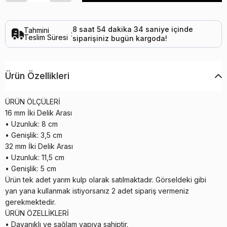
8
saat
54
dakika
34
saniye
içinde
Tahmini
:
Teslim Süresi
siparişiniz
bugün
kargoda!
Ürün Özellikleri
ÜRÜN ÖLÇÜLERİ
16 mm İki Delik Arası
• Uzunluk: 8 cm
• Genişlik: 3,5 cm
32 mm İki Delik Arası
• Uzunluk: 11,5 cm
• Genişlik: 5 cm
Ürün tek adet yarım kulp olarak satılmaktadır. Görseldeki gibi
yan yana kullanmak istiyorsanız 2 adet sipariş vermeniz
gerekmektedir.
ÜRÜN ÖZELLİKLERİ
• Dayanıklı ve sağlam yapıya sahiptir.