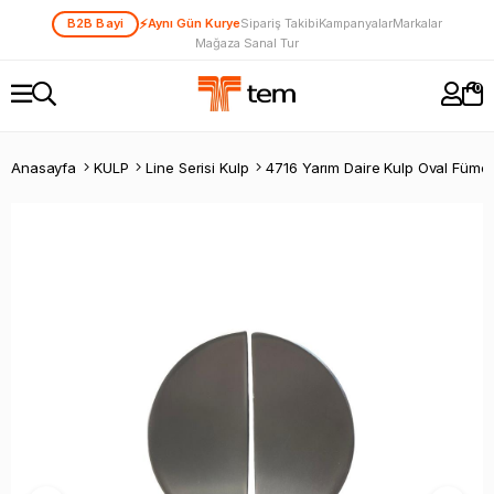
⚡
B2B Bayi
Aynı Gün Kurye
Sipariş Takibi
Kampanyalar
Markalar
Mağaza Sanal Tur
0
Anasayfa
KULP
Line Serisi Kulp
4716 Yarım Daire Kulp Oval Füme