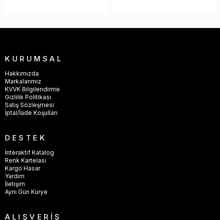
Paslanmaya ve kararmaya karşı dayanıklıdır. Hafif, sağlam ve
estetik tasarımı sayesinde yaşam alanlarınızda uzun yıllar
güvenle kullanılabilir.
KALİTE GÜVENCESİ
Kendi üretimimiz olan tüm kulp modelleri, 55 yılı aşkın
tecrübemiz ile modern tesislerimizde üretilmektedir.
KURUMSAL
55 Yıllık Tecrübe
Hakkımızda
Tem Aksesuar Yapı Malzemeleri A.Ş.
Markalarımız
KVVK Bilgilendirme
Gizlilik Politikası
Satış Sözleşmesi
İptal/İade Koşulları
DESTEK
İnteraktif Katalog
Renk Kartelası
Kargo Hasar
Yardım
İletişim
Aynı Gün Kurye
ALIŞVERİŞ