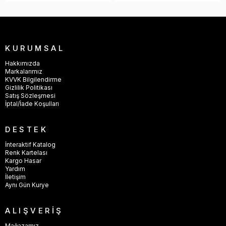
Kendi İmalatımız Olan Tüm Kulp Modellerimiz 57 Yılı Aşkın
Tecrübemiz İle Tesislerimizde Üretilmektedir.
"57 Yıllık Tecrübe"
KURUMSAL
Hakkımızda
Markalarımız
KVVK Bilgilendirme
Gizlilik Politikası
Satış Sözleşmesi
İptal/İade Koşulları
DESTEK
İnteraktif Katalog
Renk Kartelası
Kargo Hasar
Yardım
İletişim
Aynı Gün Kurye
ALIŞVERİŞ
Mağazamız