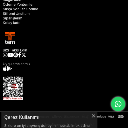
Ödeme Yöntemleri
Sıkça Sorulan Sorular
Şifremi Unuttum
Siparişlerim
Kolay İade
Bizi Takip Edin
Uygulamalarımız
Çerez Kullanımı
© 2026
Tem Aksesuar,
Tüm Hakları Saklıdır
Sizlere en iyi alışveriş deneyimini sunabilmek adına