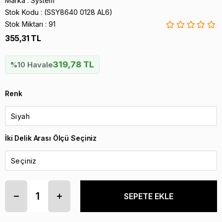
Marka
:
System
Stok Kodu
(SSY8640 0128 AL6)
Stok Miktarı
:
91
355,31 TL
319,78 TL
%10 Havale
Renk
İki Delik Arası Ölçü Seçiniz