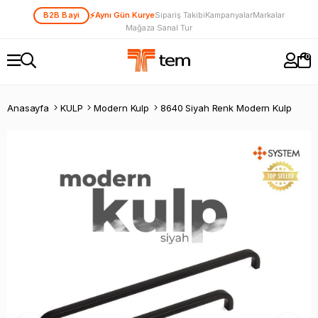
⚡
B2B Bayi
Aynı Gün Kurye
Sipariş Takibi
Kampanyalar
Markalar
Mağaza Sanal Tur
0
Anasayfa
KULP
Modern Kulp
8640 Siyah Renk Modern Kulp