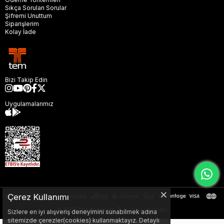
Sıkça Sorulan Sorular
Şifremi Unuttum
Siparişlerim
Kolay İade
Bizi Takip Edin
Uygulamalarımız
Çerez Kullanımı
© 2026
Tem Aksesuar,
Tüm Hakları Saklıdır
Sizlere en iyi alışveriş deneyimini sunabilmek adına
sitemizde çerezler(cookies) kullanmaktayız. Detaylı