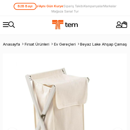
⚡
B2B Bayi
Aynı Gün Kurye
Sipariş Takibi
Kampanyalar
Markalar
Mağaza Sanal Tur
0
Anasayfa
Fırsat Ürünleri
Ev Gereçleri
Beyaz Lake Ahşap Çamaşır 