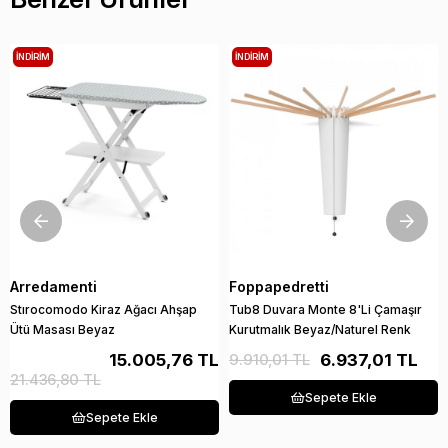
İNDIRIM
İNDIRIM
Arredamenti
Foppapedretti
Stırocomodo Kiraz Ağacı Ahşap
Tub8 Duvara Monte 8'Li Çamaşır
Ütü Masası Beyaz
Kurutmalık Beyaz/Naturel Renk
15.005,76 TL
9.910,01 TL
6.937,01 TL
21.436,80 TL
Sepete Ekle
Sepete Ekle