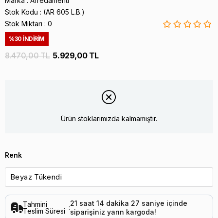
Marka
:
Arredamenti
Stok Kodu
(AR 605 L.B.)
Stok Miktarı
:
0
%
30
İNDIRIM
8.470,00 TL
5.929,00 TL
Ürün stoklarımızda kalmamıştır.
Renk
21
saat
14
dakika
27
saniye
içinde
Tahmini
:
Teslim Süresi
siparişiniz
yarın
kargoda!