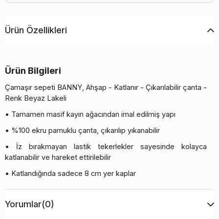
Ürün Özellikleri
Ürün Bilgileri
Çamaşır sepeti BANNY, Ahşap - Katlanır - Çıkarılabilir çanta -
Renk Beyaz Lakeli
• Tamamen masif kayın ağacından imal edilmiş yapı
• %100 ekru pamuklu çanta, çıkarılıp yıkanabilir
• İz bırakmayan lastik tekerlekler sayesinde kolayca
katlanabilir ve hareket ettirilebilir
• Katlandığında sadece 8 cm yer kaplar
• Ürün monte edilmiş olarak teslim edilir - tekerlekler
sabitlenir
Yorumlar
(0)
• ORİJİNAL İTALYA'DA YAPILMIŞTIR, ARREDAMENTI ITALIA