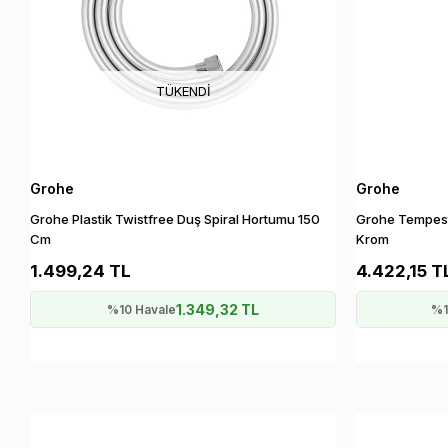
TÜKENDI
Grohe
Grohe
Grohe Plastik Twistfree Duş Spiral Hortumu 150
Grohe Tempesta
Cm
Krom
1.499,24 TL
4.422,15 T
1.349,32 TL
%10 Havale
%1