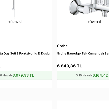
TÜKENDI
TÜKENDI
Grohe
 Duş Seti 3 Fonksiyonlu El Duşlu
Grohe Bauedge Tek Kumandalı Ban
L
6.849,36 TL
3.979,93 TL
6.164,42
0 Havale
%10 Havale