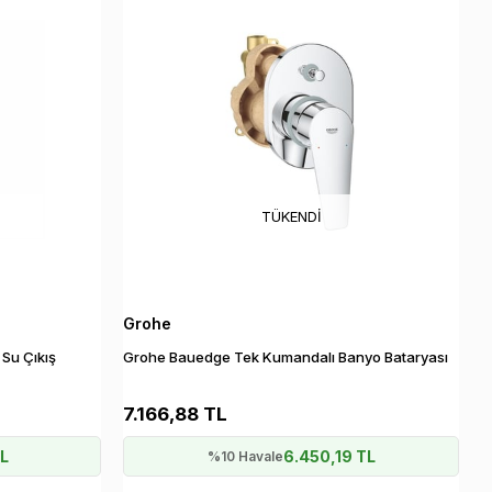
TÜKENDI
Grohe
 Su Çıkış
Grohe Bauedge Tek Kumandalı Banyo Bataryası
7.166,88 TL
TL
6.450,19 TL
%10 Havale