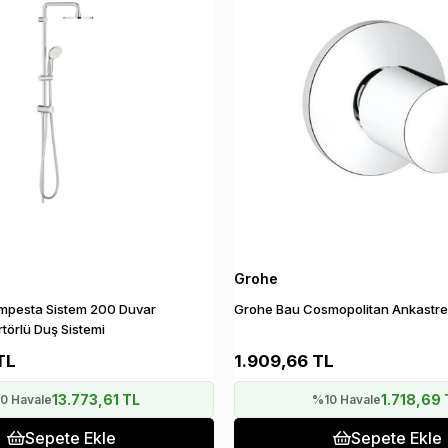
Grohe
mpesta Sistem 200 Duvar
Grohe Bau Cosmopolitan Ankastre 
ertörlü Duş Sistemi
TL
1.909,66 TL
13.773,61 TL
1.718,69 
0 Havale
%10 Havale
Sepete Ekle
Sepete Ekle