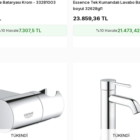
ye Bataryası Krom - 33281003
Essence Tek Kumandalı Lavabo Bat
boyut 32628gl1
L
23.859,36 TL
7.307,5 TL
21.473,42
10 Havale
%10 Havale
TÜKENDI
TÜKENDI