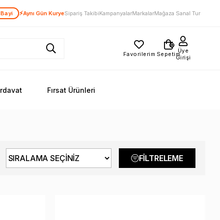
⚡
 Bayi
Aynı Gün Kurye
Sipariş Takibi
Kampanyalar
Markalar
Mağaza Sanal Tur
0
Üye
Favorilerim
Sepetim
Girişi
ırdavat
Fırsat Ürünleri
FILTRELEME