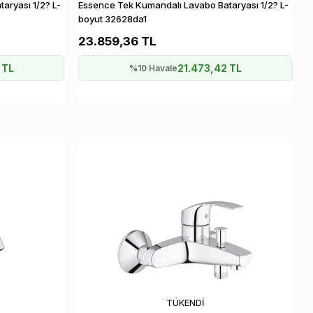
aryası 1/2? L-
Essence Tek Kumandalı Lavabo Bataryası 1/2? L-
boyut 32628da1
23.859,36 TL
 TL
21.473,42 TL
%10 Havale
TÜKENDI