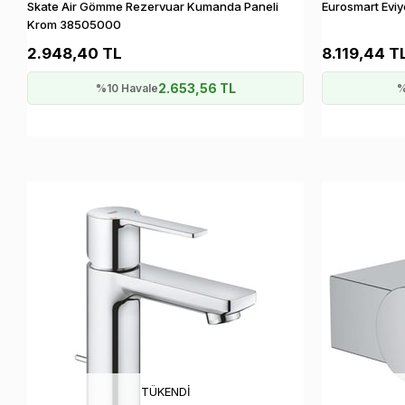
Skate Air Gömme Rezervuar Kumanda Paneli
Eurosmart Evi
Krom 38505000
2.948,40 TL
8.119,44 T
2.653,56 TL
%10 Havale
%
TÜKENDI