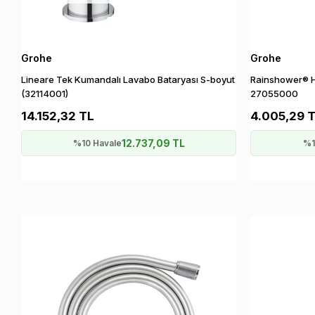
Grohe
Grohe
Lineare Tek Kumandalı Lavabo Bataryası S-boyut
Rainshower® Ha
(32114001)
27055000
14.152,32 TL
4.005,29 
12.737,09 TL
%10 Havale
%1