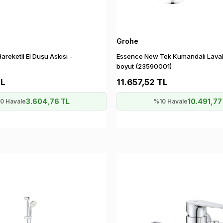
Grohe
reketli El Duşu Askısı -
Essence New Tek Kumandalı Lavab
boyut (23590001)
TL
11.657,52 TL
3.604,76 TL
10.491,77
0 Havale
%10 Havale