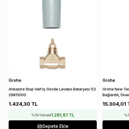
Grohe
Grohe
Ankastre Stop Valf Iç Gövde Lavabo Bataryası 1/2
Grohe New Te
29811000
Bağlantılı, Div
1.424,30 TL
15.304,01 
1.281,87 TL
%10 Havale
%1
Sepete Ekle