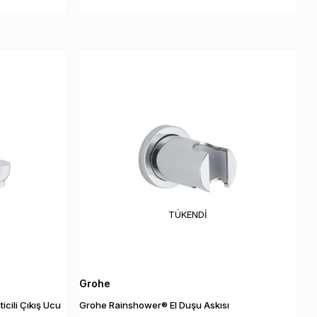
TÜKENDI
Grohe
cili Çıkış Ucu
Grohe Rainshower® El Duşu Askısı