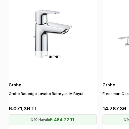
TÜKENDI
Grohe
Grohe
Grohe Bauedge Lavabo Bataryası M Boyut
Eurosmart Cosm
6.071,36 TL
14.787,36 
5.464,22 TL
%10 Havale
%1