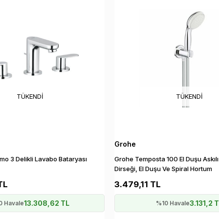
TÜKENDI
TÜKENDI
Grohe
o 3 Delikli Lavabo Bataryası
Grohe Temposta 100 El Duşu Askılı
Dirseği, El Duşu Ve Spiral Hortum
TL
3.479,11 TL
13.308,62 TL
3.131,2 
0 Havale
%10 Havale