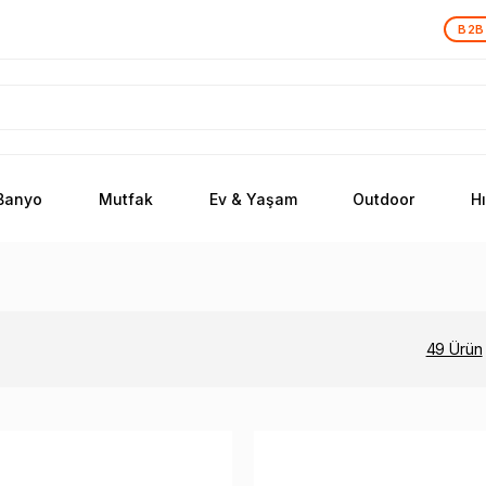
B2B
Banyo
Mutfak
Ev & Yaşam
Outdoor
H
49 Ürün