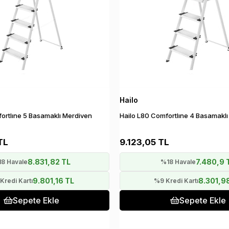
Hailo
ortlıne 5 Basamaklı Merdiven
Hailo L80 Comfortlıne 4 Basamakl
TL
9.123,05 TL
8.831,82 TL
7.480,9 
8 Havale
%18 Havale
9.801,16 TL
8.301,9
Kredi Kartı
%9 Kredi Kartı
Sepete Ekle
Sepete Ekle