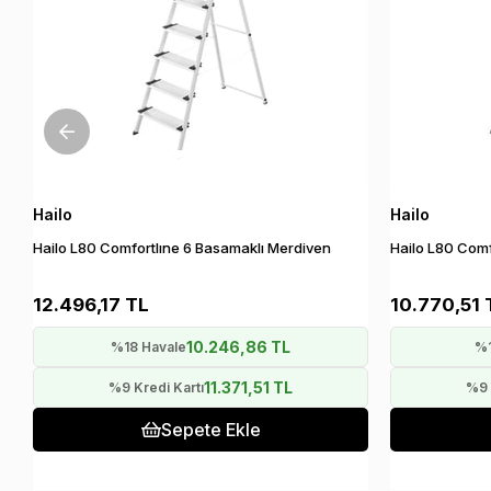
Hailo
Hailo
Hailo L80 Comfortlıne 6 Basamaklı Merdiven
Hailo L80 Comf
12.496,17 TL
10.770,51 
10.246,86 TL
%18 Havale
%1
11.371,51 TL
%9 Kredi Kartı
%9 
Sepete Ekle