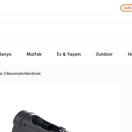
B2B
Banyo
Mutfak
Ev & Yaşam
Outdoor
H
ne 3 Basamaklı Merdiven