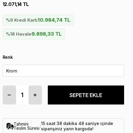
12.071,14 TL
10.984,74 TL
%9 Kredi Kartı
9.898,33 TL
%18 Havale
Renk
15
saat
38
dakika
47
saniye
içinde
Tahmini
:
Teslim Süresi
siparişiniz
yarın
kargoda!