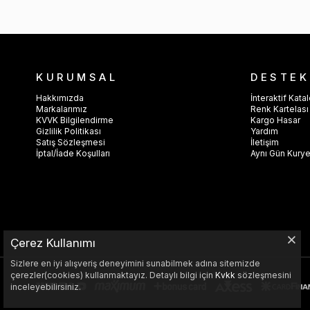
KURUMSAL
DESTEK
Hakkımızda
İnteraktif Kata
Markalarımız
Renk Kartelası
KVVK Bilgilendirme
Kargo Hasar
Gizlilik Politikası
Yardım
Satış Sözleşmesi
İletişim
İptal/İade Koşulları
Aynı Gün Kury
Çerez Kullanımı
Sizlere en iyi alışveriş deneyimini sunabilmek adına sitemizde
çerezler(cookies) kullanmaktayız. Detaylı bilgi için
Kvkk
sözleşmesini
inceleyebilirsiniz.