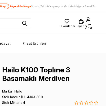
⚡
 Bayi
Aynı Gün Kurye
Sipariş Takibi
Kampanyalar
Markalar
Mağaza Sanal Tur
0
Üye
Favorilerim
Sepetim
Girişi
ırdavat
Fırsat Ürünleri
Hailo K100 Toplıne 3
Basamaklı Merdiven
Marka
:
Hailo
Stok Kodu
(HL 4303-301)
Stok Miktarı
:
4