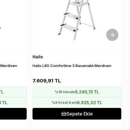
Hailo
H
ı Merdiven
Hailo L80 Comfortlıne 3 Basamaklı Merdiven
H
7.609,91 TL
5
TL
6.240,13 TL
%18 Havale
8 TL
6.925,02 TL
%9 Kredi Kartı
Sepete Ekle