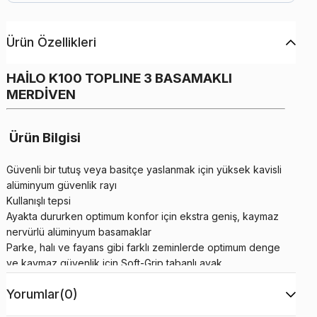
Ürün Özellikleri
HAİLO K100 TOPLINE 3 BASAMAKLI
MERDİVEN
Ürün Bilgisi
Güvenli bir tutuş veya basitçe yaslanmak için yüksek kavisli
alüminyum güvenlik rayı
Kullanışlı tepsi
Ayakta dururken optimum konfor için ekstra geniş, kaymaz
nervürlü alüminyum basamaklar
Parke, halı ve fayans gibi farklı zeminlerde optimum denge
ve kaymaz güvenlik için Soft-Grip tabanlı ayak
Merdiven benzeri basamak düzenlemesi, kullanıcıların
Yorumlar
(0)
bacaklarını ezmelerini önlemeye yardımcı olur
Maksimum yük kapasitesi 150 kg