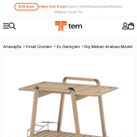
⚡
B2B Bayi
Aynı Gün Kurye
Sipariş Takibi
Kampanyalar
Markalar
Mağaza Sanal Tur
0
Anasayfa
Fırsat Ürünleri
Ev Gereçleri
Dış Mekan Arabası Model 8