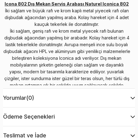
Icona 802 Dış Mekan Servis Arabası Naturel Iconica 802
İki sağlam ve büyük rafı ve krom kaplı metal yiyecek rafı olan
dişbudak ağacından yapılmış araba. Kolay hareket için 4 adet
kauçuk tekerlek ile donatılmıştır.
İki sağlam, geniş rafı ve krom metal yiyecek rafı bulunan
dişbudak ağacından yapılmış bir arabadır. Kolay hareket için 4
lastik tekerlekle donatılmıştır. Avrupa menşeli ince sulu boyalı
dişbudak ağacını HPL ve alüminyum gibi yenilikçi malzemelerle
birleştiren koleksiyona Iconica adı veriliyor. Dış mekan
mobilyalarının şirketin geleneği olan sağlam ve dayanıklı
yapısı, modern bir tasarımla karakterize ediliyor. yuvarlak
çizgiler, ister sundurma ister güzel bir teras olsun, her türlü dış
mekan ortamına şık bir şekilde uyum sağlayacak şekilde
tasarlanmıştır. Bununla birlikte, işlevsellikten ödün vermeden
Yorumlar
(0)
tasarım ve yenilik: kolçaklı sandalyeler istiflenebilir, kanepe
koltukları çıkarılabilir ve yıkanabilir kılıflara sahip zarif
minderlerle tamamlanır.
Ödeme Seçenekleri
Boyutlar: U 83cm | D 68cm | Y 77cm
Teslimat ve İade