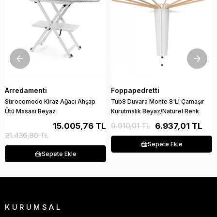
Arredamenti
Foppapedretti
Stırocomodo Kiraz Ağacı Ahşap
Tub8 Duvara Monte 8'Li Çamaşır
Ütü Masası Beyaz
Kurutmalık Beyaz/Naturel Renk
15.005,76 TL
9.910,01 TL
6.937,01 TL
21.436,80 TL
Sepete Ekle
Sepete Ekle
KURUMSAL