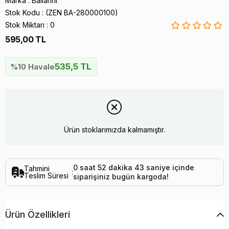
Marka
:
Ballarini
Stok Kodu
(ZEN BA-280000100)
Stok Miktarı
:
0
595,00 TL
535,5 TL
%10 Havale
Ürün stoklarımızda kalmamıştır.
0
saat
52
dakika
42
saniye
içinde
Tahmini
:
Teslim Süresi
siparişiniz
bugün
kargoda!
Ürün Özellikleri