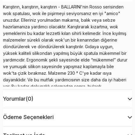
Karıştırın, karıştırın, karıştırın - BALLARINI'nin Rosso serisinden
wok spatulası, wok ile pişirmeyi seviyorsanız en iyi "amico"
unuzdur. Elleriniz yorulmadan makarna, balık veya sebze
hazırlamanıza yardımcı olacaktır. Karıştırarak kızartma, wok
yemeklerini bu kadar lezzetli kılan sihirli kelimedir. İnce kıyılmış
malzemeler sürekli olarak wok'un bir kenarından diğerine
döndürülerek ve döndürülerek karıştırılır. Gıdaya uygun,
yüksek kaliteli silikondan yapılmış büyük spatula mükemmel bir
yardımcıdır. Ergonomik şekli sayesinde elde “mükemmel” durur
ve yumuşak silikon sayesinde yapışmaz kaplamayla bile
wok'ta çizik bırakmaz. Malzeme 230 ° C'ye kadar ısıya
dayanıklıdır. Ve bu mutfak yardımcısının size daha da iyi haberi
var: Bu kadar dokunaklı çalışmadan sonra, bulaşık
makinesinde yıkanabileceği için wok çeviriciyi yıkamaktan
Yorumlar
(0)
kurtulabilirsiniz. Wok kepçe, Milano stüdyosu Matteo Thun ve
Antonio Rodriguez tarafından tasarlandı. Parlak kırmızı renkleri
onları dekoratif bir göz alıcı yapar - mutfak çekmecesinde
Ödeme Seçenekleri
görünmeyecek kadar iyi. Buna da gerek yok! Pratik asma
halkası sayesinde mutfak rayınıza asabilirsiniz. Yüksek kaliteli,
gıdaya uygun silikondan üretilmiştir 230 ° C'ye kadar ısıya