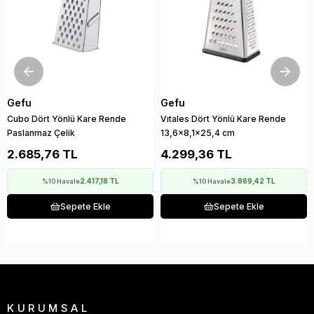
Gefu
Gefu
Cubo Dört Yönlü Kare Rende
Vıtales Dört Yönlü Kare Rende
Paslanmaz Çelik
13,6x8,1x25,4 cm
2.685,76 TL
4.299,36 TL
2.417,18 TL
3.869,42 TL
%10 Havale
%10 Havale
Sepete Ekle
Sepete Ekle
KURUMSAL