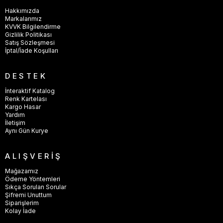
Hakkımızda
Markalarımız
KVVK Bilgilendirme
Gizlilik Politikası
Satış Sözleşmesi
İptal/İade Koşulları
DESTEK
İnteraktif Katalog
Renk Kartelası
Kargo Hasar
Yardım
İletişim
Aynı Gün Kurye
ALIŞVERİŞ
Mağazamız
Ödeme Yöntemleri
Sıkça Sorulan Sorular
Şifremi Unuttum
Siparişlerim
Kolay İade