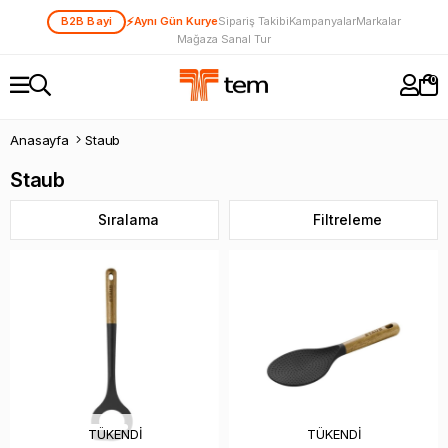
⚡
B2B Bayi
Aynı Gün Kurye
Sipariş Takibi
Kampanyalar
Markalar
Mağaza Sanal Tur
0
Anasayfa
Staub
Staub
Sıralama
Filtreleme
TÜKENDI
TÜKENDI