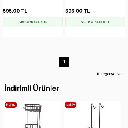
595,00 TL
595,00 TL
535,5 TL
535,5 TL
%10 Havale
%10 Havale
1
Kategoriye Git
İndirimli Ürünler
İNDIRIM
İNDIRIM
İ