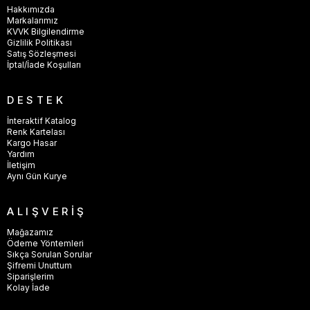
Hakkımızda
Markalarımız
KVVK Bilgilendirme
Gizlilik Politikası
Satış Sözleşmesi
İptal/İade Koşulları
DESTEK
İnteraktif Katalog
Renk Kartelası
Kargo Hasar
Yardım
İletişim
Aynı Gün Kurye
ALIŞVERİŞ
Mağazamız
Ödeme Yöntemleri
Sıkça Sorulan Sorular
Şifremi Unuttum
Siparişlerim
Kolay İade