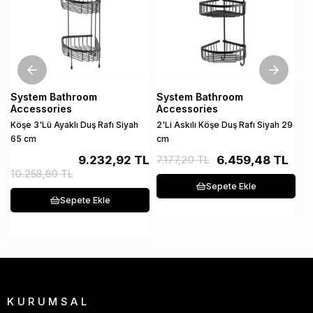
System Bathroom
System Bathroom
S
Accessories
Accessories
A
Köşe 3'Lü Ayaklı Duş Rafı Siyah
2'Li Askılı Köşe Duş Rafı Siyah 29
Di
65 cm
cm
An
9.232,92 TL
7.177,20 TL
6.459,48 TL
10.258,80 TL
1
Sepete Ekle
Sepete Ekle
KURUMSAL